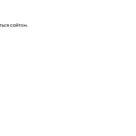
ться сайтом.
ДЛЯ СОВЕРШЕННОЛЕТНИХ.
Связаться
Условия использования сайта
Обработка персональных данных
Выбор настроек Cookie
етингу табака Би Уай”,