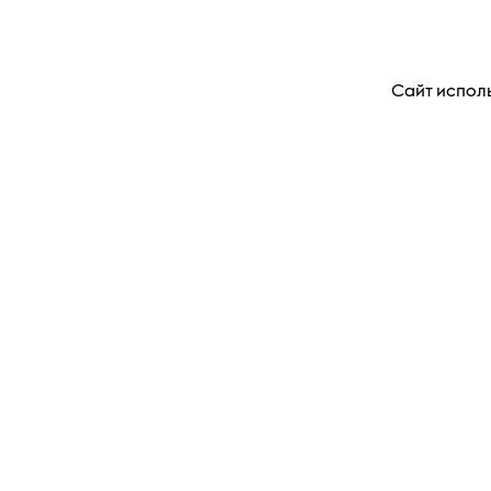
Сайт исполь
ПРОДУКТ СОДЕРЖИТ НИКОТИН
Зол
по
Общество с ограниченн