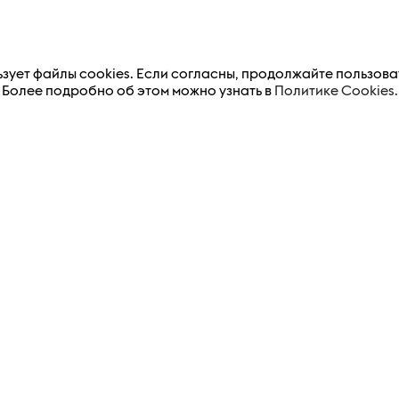
зует файлы cookies. Если согласны, продолжайте пользова
 И ВЫЗЫВАЕТ ПРИВЫКАНИЕ. ТОЛЬКО 
Более подробно об этом можно узнать в
Политике Cookies.
ото в категории «Никотиновые паучи»
 итогам конкурса «БРЕНД ГОДА 2025»
ой ответственностью “Международные услуги по марк
г. Минск, ул. Академика Купревича, 3, 7 этаж